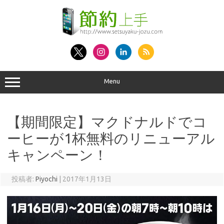
コ
ン
テ
ン
ツ
へ
ス
キ
ッ
プ
Menu
【期間限定】マクドナルドでコ
ーヒーが1杯無料のリニューアル
キャンペーン！
投稿者:
Piyochi
|
2017年1月13日