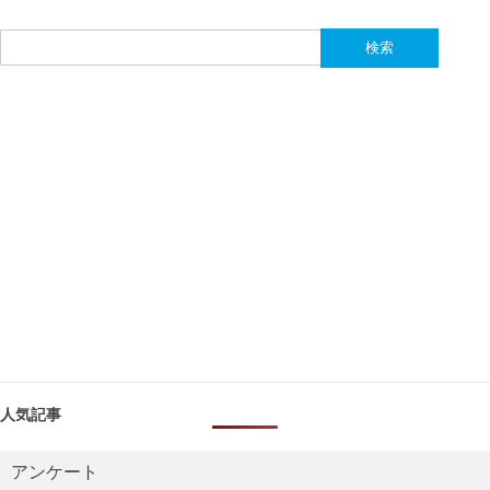
検
索:
人気記事
アンケート