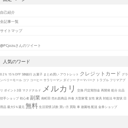
イ
ブ
自己紹介
全記事一覧
サイトマップ
@PCjozuさんのツイート
人気のワード
クレジットカード
0.2％
15％OFF
SBI銀行
お菓子
まとめ買い
アウトレット
グラ
ンベリーモール
コツ
コーヒー
サラリーマン
ダイソー
テーマパーク
トラブル
フリマアプ
メルカリ
リ
ポイント2倍
マクドナルド
交換
円定期預金
再開発
処分
出品
副業
切手ショップ
初心者
南町田
売れ筋商品
外食
大型家電
女性
家具
対処法
年賀状
日
無料
用品
最大5％還元
生活習慣
試飲
買い方
買取
車
遊園地
配送
金券ショップ