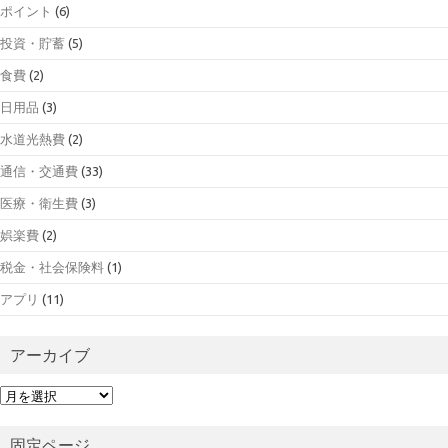
ポイント
(6)
投資・貯蓄
(5)
食費
(2)
日用品
(3)
水道光熱費
(2)
通信・交通費
(33)
医療・衛生費
(3)
娯楽費
(2)
税金・社会保険料
(1)
アプリ
(11)
アーカイブ
ア
ー
カ
固定ページ