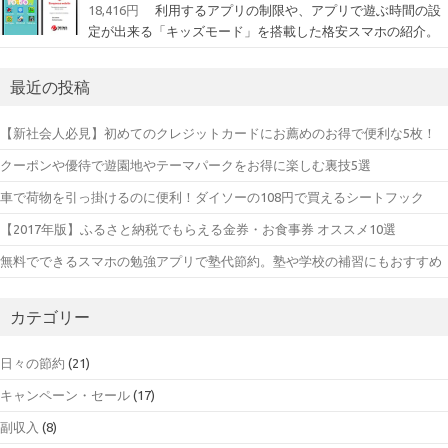
18,416円
利用するアプリの制限や、アプリで遊ぶ時間の設
定が出来る「キッズモード」を搭載した格安スマホの紹介。
最近の投稿
【新社会人必見】初めてのクレジットカードにお薦めのお得で便利な5枚！
クーポンや優待で遊園地やテーマパークをお得に楽しむ裏技5選
車で荷物を引っ掛けるのに便利！ダイソーの108円で買えるシートフック
【2017年版】ふるさと納税でもらえる金券・お食事券 オススメ10選
無料でできるスマホの勉強アプリで塾代節約。塾や学校の補習にもおすすめ
カテゴリー
日々の節約
(21)
キャンペーン・セール
(17)
副収入
(8)