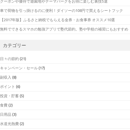
クーポンや優待で遊園地やテーマパークをお得に楽しむ裏技5選
車で荷物を引っ掛けるのに便利！ダイソーの108円で買えるシートフック
【2017年版】ふるさと納税でもらえる金券・お食事券 オススメ10選
無料でできるスマホの勉強アプリで塾代節約。塾や学校の補習にもおすすめ
カテゴリー
日々の節約
(21)
キャンペーン・セール
(17)
副収入
(8)
ポイント
(6)
投資・貯蓄
(5)
食費
(2)
日用品
(3)
水道光熱費
(2)