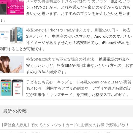
スマホの月額料金を下げる為のおすすめプラン
数あるプラ
ン（MVNO）から、どれを選んだら良いのか分からない方も
多いかと思います。おすすめのプランを紹介したいと思いま
す。
格安SIMでもiPhoneやiPadが使えます。月額5,508円～
格安
SIMというと、中国産の安いスマホや、Androidのスマホとい
うイメージがありませんか？格安SIMでも、iPhoneやiPadを
利用することが可能です。
格安SIMは魅力でも不安な場合の対処法
携帯電話の料金を
安くしたいけど、格安SIMが信用出来ないという方への、おす
すめな方法の紹介です。
子どもにも安心！キッズモード搭載のZenFone 2 Laserが実質
18,416円
利用するアプリの制限や、アプリで遊ぶ時間の設
定が出来る「キッズモード」を搭載した格安スマホの紹介。
最近の投稿
【新社会人必見】初めてのクレジットカードにお薦めのお得で便利な5枚！