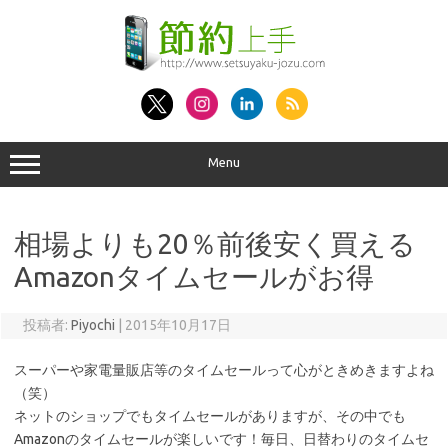
コ
ン
テ
ン
ツ
へ
ス
キ
ッ
プ
Menu
相場よりも20％前後安く買える
Amazonタイムセールがお得
投稿者:
Piyochi
|
2015年10月17日
スーパーや家電量販店等のタイムセールって心がときめきますよね
（笑）
ネットのショップでもタイムセールがありますが、その中でも
Amazonのタイムセールが楽しいです！毎日、日替わりのタイムセ