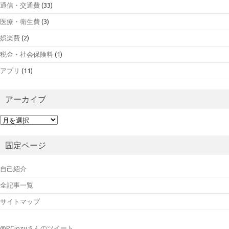
通信・交通費
(33)
医療・衛生費
(3)
娯楽費
(2)
税金・社会保険料
(1)
アプリ
(11)
アーカイブ
ア
ー
カ
固定ページ
イ
ブ
自己紹介
全記事一覧
サイトマップ
@PCjozuさんのツイート